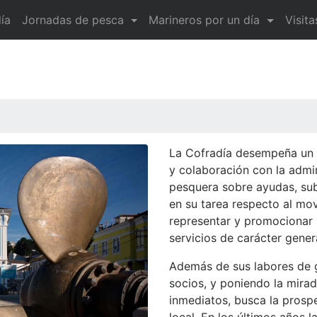
ía
Jornadas de pesca
Marineros por un día
Visit
La Cofradía desempeña un 
y colaboración con la admi
pesquera sobre ayudas, su
en su tarea respecto al mo
representar y promocionar 
servicios de carácter gener
Además de sus labores de g
socios, y poniendo la mirad
inmediatos, busca la prosp