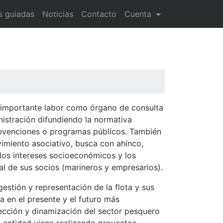
as guiadas
Noticias
Contacto
Cuenta
importante labor como órgano de consulta
nistración difundiendo la normativa
bvenciones o programas públicos. También
vimiento asociativo, busca con ahínco,
los intereses socioeconómicos y los
al de sus socios (marineros y empresarios).
estión y representación de la flota y sus
a en el presente y el futuro más
ección y dinamización del sector pesquero