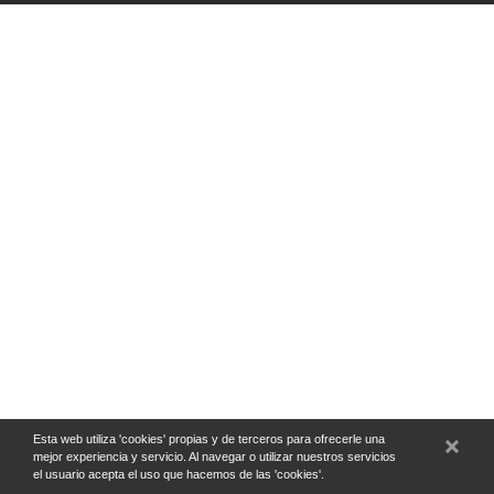
Esta web utiliza 'cookies' propias y de terceros para ofrecerle una
mejor experiencia y servicio. Al navegar o utilizar nuestros servicios
el usuario acepta el uso que hacemos de las 'cookies'.